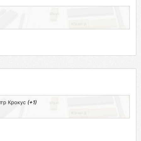
нтр Крокус
(+1)