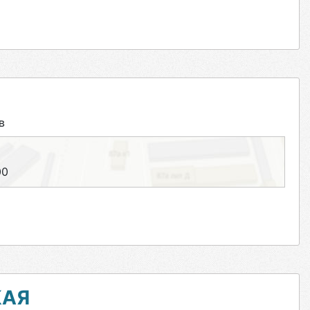
в
00
КАЯ