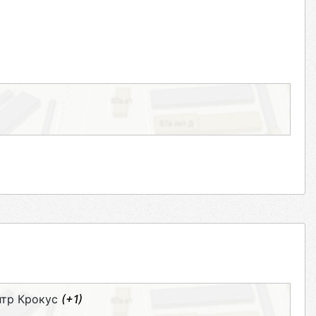
нтр Крокус
(+1)