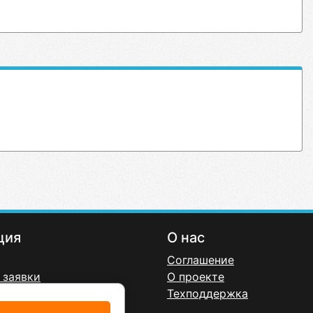
ция
О нас
Соглашение
 заявки
О проекте
онфиденциальности
Техподдержка
ерта